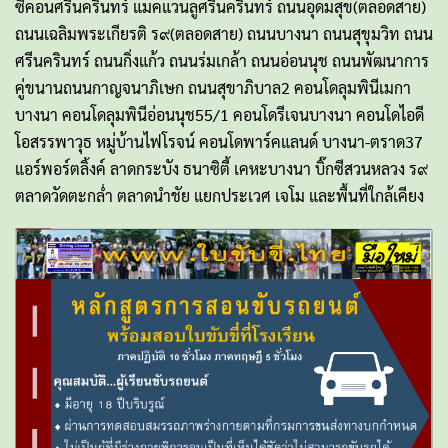
ซีคอนศรีนครินทร์ แมคแวนลูศรีนครินทร์ ถนนอุดมสุข(ตลอดสาย)
ถนนเฉลิมพระเกียรติ ร๙(ตลอดสาย) ถนนบางนา ถนนสุขุมวิท ถนน
ศรีนครินทร์ ถนนกิ่งแก้ว ถนนร่มเกล้า ถนนอ่อนนุช ถนนพัฒนาการ
คู่ขนานถนนกาญจนาภิเษก ถนนสุขาภิบาล2 คอนโดลุมพินีเมกา
บางนา คอนโดลุมพินีอ่อนนุช55/1 คอนโดรีเจนบางนา คอนโดไอดี
โอสรรพาวุธ หมู่บ้านไฟโรจน์ คอนโดพาร์คแลนด์ บางนา-ตราด37
แอร์พอร์ตลิ้งค์ ลาดกระบัง ธนาซิตี้ เคหะบางนา บิ๊กซีสวนหลวง ร๙
ตลาดวัดตะกล่ำ ตลาดนำชัย แยกประเวศ เจโม และพื้นที่ใกล้เคียง