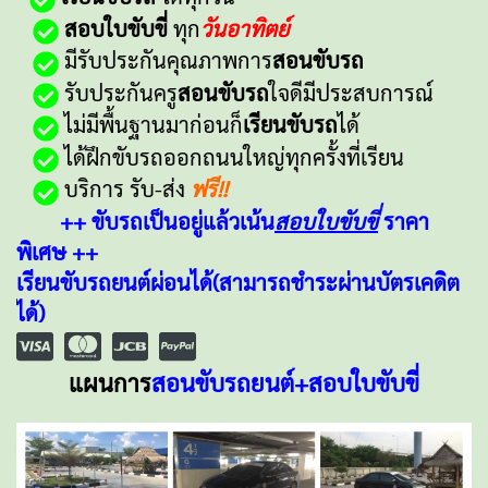
สอบใบขับขี่
ทุก
วันอาทิตย์
มีรับประกันคุณภาพการ
สอนขับรถ
รับประกันครู
สอนขับรถ
ใจดีมีประสบการณ์
ไม่มีพื้นฐานมาก่อนก็
เรียนขับรถ
ได้
ได้ฝึกขับรถออกถนนใหญ่ทุกครั้งที่เรียน
บริการ รับ-ส่ง
ฟรี!!
++
ขับรถเป็นอยู่แล้วเน้น
สอบใบขับขี่
ราคา
พิเศษ ++
เรียนขับรถยนต์ผ่อนได้(สามารถชำระผ่านบัตรเคดิต
ได้)
แผนการ
สอนขับรถยนต์+สอบใบขับขี่