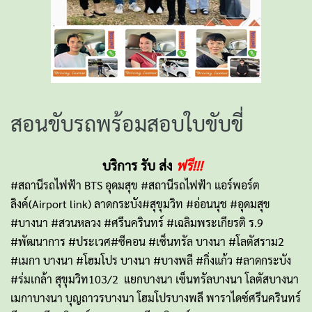
สอนขับรถพร้อมสอบใบขับขี่
บริการ รับ ส่ง
ฟรี!!!
#สถานีรถไฟฟ้า BTS อุดมสุข #สถานีรถไฟฟ้า แอร์พอร์ต
ลิงค์(Airport link) ลาดกระบัง#สุขุมวิท #อ่อนนุช #อุดมสุข
#บางนา #สวนหลวง #ศรีนครินทร์ #เฉลิมพระเกียรติ ร.9
#พัฒนาการ #ประเวศ#ซีคอน #เซ็นทรัล บางนา #โลตัสราม2
#เมกา บางนา #โฮมโปร บางนา #บางพลี #กิ่งแก้ว #ลาดกระบัง
#ร่มเกล้า สุขุมวิท103/2 แยกบางนา เซ็นทรัลบางนา โลตัสบางนา
เมกาบางนา บุญถาวรบางนา โฮมโปรบางพลี พาราไดซ์ศรีนครินทร์