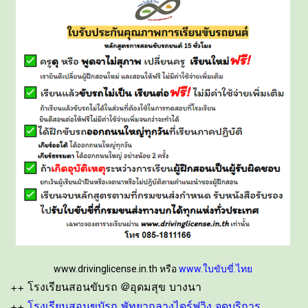
www.drivinglicense.in.th หรือ
www.ใบขับขี่.ไทย
++ โรงเรียนสอนขับรถ @อุดมสุข บางนา
++
โรงเรียนสอนขบัรถ พัทยากลางไดร์ฟวิง จุดบริการ