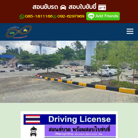
สอนขับรถ
สอบใบขับขี่
085-1811166
092-6297969