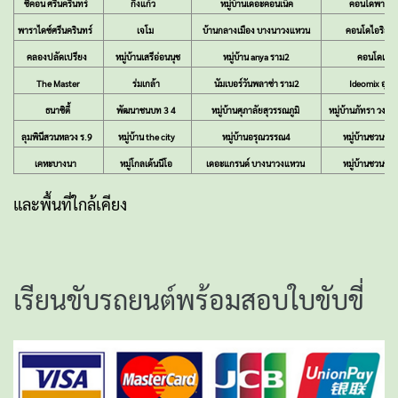
ซีคอน ศรีนครินทร์
กิ่งแก้ว
หมู่บ้านเดอะคอนเน็ค
คอนโดพาร์ค
พาราไดซ์ศรีนครินทร์
เจโม
บ้านกลางเมือง บางนาวงแหวน
คอนโดไอริส แ
คลองปลัดเปรียง
หมู่บ้านเสรีอ่อนนุช
หมู่บ้าน anya ราม2
คอนโดแอร์ล
The Master
ร่มเกล้า
นัมเบอร์วันพลาซ่า ราม2
Ideomix อุดม
ธนาซิตี้
พัฒนาชนบท 3 4
หมู่บ้านศุภาลัยสุวรรณภูมิ
หมู่บ้านภัทรา วงแ
ลุมพินีสวนหลวง ร.9
หมู่บ้าน the city
หมู่บ้านอรุณวรรณ4
หมู่บ้านชวนชื่น
เคหะบางนา
หมู่โกลเด้นนีโอ
เดอะแกรนด์ บางนาวงแหวน
หมู่บ้านชวนชื่น
และพื้นที่ใกล้เคียง
เรียนขับรถยนต์พร้อมสอบใบขับขี่