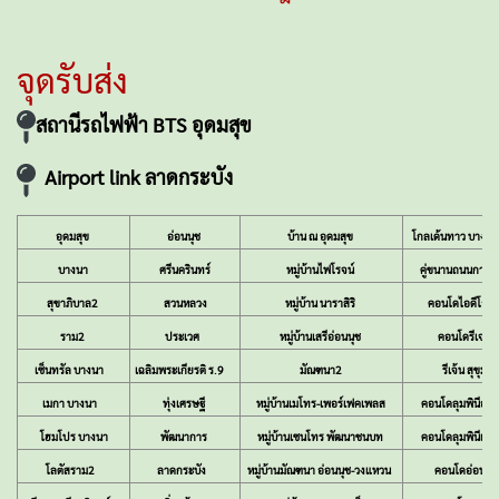
จุดรับส่ง
สถานีรถไฟฟ้า BTS อุดมสุข
Airport link ลาดกระบัง
อุดมสุข
อ่อนนุช
บ้าน ณ อุดมสุข
โกลเด้นทาว บางน
บางนา
ศรีนครินทร์
หมู่บ้านไฟโรจน์
คู่ขนานถนนกาญ
สุขาภิบาล2
สวนหลวง
หมู่บ้าน นาราสิริ
คอนโดไอดีโอส
ราม2
ประเวศ
หมู่บ้านเสรีอ่อนนุช
คอนโดรีเจน
เซ็นทรัล บางนา
เฉลิมพระเกียรติ ร.9
มัณฑนา2
รีเจ้น สุขุมว
เมกา บางนา
ทุ่งเศรษฐี
หมู่บ้านเมโทร-เพอร์เฟคเพลส
คอนโดลุมพินีอ่อ
โฮมโปร บางนา
พัฒนาการ
หมู่บ้านเซนโทร พัฒนาชนบท
คอนโดลุมพินีเม
โลตัสราม2
ลาดกระบัง
หมู่บ้านมัณฑนา อ่อนนุช-วงแหวน
คอนโดอ่อนนุ